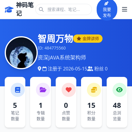
神码笔
我要
记
发布
智周万物
金牌讲师
ID:
484775560
资深JAVA系统架构师
注册于
2026-05-15
粉丝
0
5
1
0
15
48
笔记
专辑
点赞
积分
总浏
数量
数量
数量
数量
览量