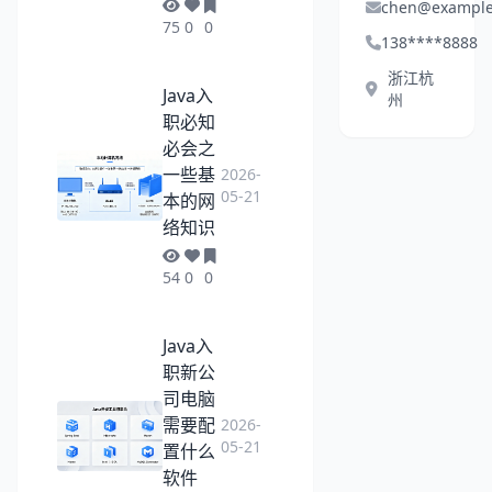
chen@exampl
75
0
0
138****8888
浙江杭
Java入
州
职必知
必会之
一些基
2026-
05-21
本的网
络知识
54
0
0
Java入
职新公
司电脑
需要配
2026-
05-21
置什么
软件