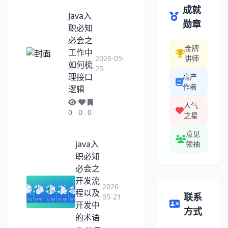
成就
Java入
勋章
职必知
必会之
金牌
工作中
2026-05-
讲师
如何梳
25
理接口
高产
作者
逻辑
人气
0
0
0
之星
意见
java入
领袖
职必知
必会之
开发流
2026-
程以及
联系
05-21
开发中
方式
的术语