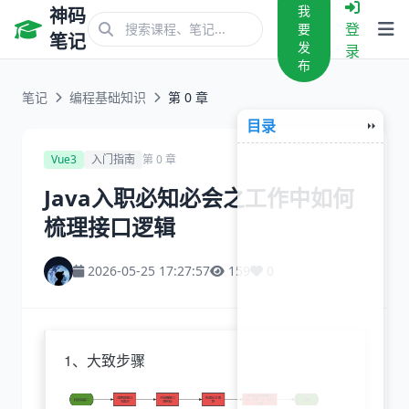
我
神码
登
要
笔记
发
录
布
笔记
编程基础知识
第 0 章
目录
Vue3
入门指南
第 0 章
Java入职必知必会之工作中如何
梳理接口逻辑
2026-05-25 17:27:57
159
0
1、大致步骤